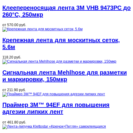
Клеепереносящая лента 3M VHB 9473PC до
260°C, 250мкр
от
570.00 руб.
Крепежная лента для москитных сеток,
5.6м
118.20 руб.
Сигнальная лента Mehlhose для разметки
и маркировки, 150мкр
от
211.90 руб.
Праймер 3M™ 94EF для повышения
адгезии липких лент
от
461.80 руб.