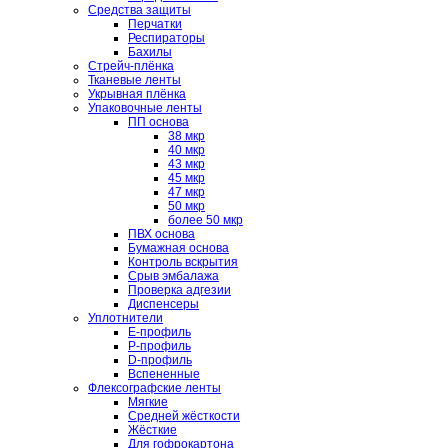
Средства защиты
Перчатки
Респираторы
Бахилы
Стрейч-плёнка
Тканевые ленты
Укрывная плёнка
Упаковочные ленты
ПП основа
38 мкр
40 мкр
43 мкр
45 мкр
47 мкр
50 мкр
более 50 мкр
ПВХ основа
Бумажная основа
Контроль вскрытия
Срыв эмбалажа
Проверка адгезии
Диспенсеры
Уплотнители
E-профиль
P-профиль
D-профиль
Вспененные
Флексографские ленты
Мягкие
Средней жёсткости
Жёсткие
Для гофрокартона