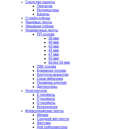
Средства защиты
Перчатки
Респираторы
Бахилы
Стрейч-плёнка
Тканевые ленты
Укрывная плёнка
Упаковочные ленты
ПП основа
38 мкр
40 мкр
43 мкр
45 мкр
47 мкр
50 мкр
более 50 мкр
ПВХ основа
Бумажная основа
Контроль вскрытия
Срыв эмбалажа
Проверка адгезии
Диспенсеры
Уплотнители
E-профиль
P-профиль
D-профиль
Вспененные
Флексографские ленты
Мягкие
Средней жёсткости
Жёсткие
Для гофрокартона