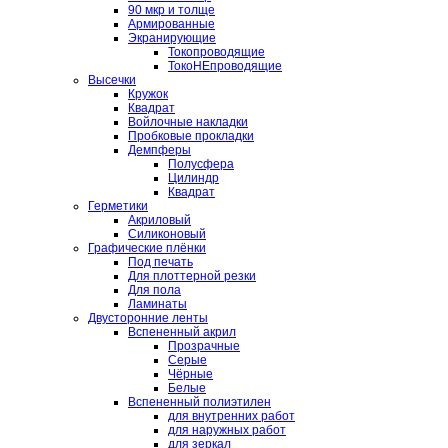
90 мкр и толще
Армированные
Экранирующие
Токопроводящие
ТокоНЕпроводящие
Высечки
Кружок
Квадрат
Войлочные накладки
Пробковые прокладки
Демпферы
Полусфера
Цилиндр
Квадрат
Герметики
Акриловый
Силиконовый
Графические плёнки
Под печать
Для плоттерной резки
Для пола
Ламинаты
Двусторонние ленты
Вспененный акрил
Прозрачные
Серые
Чёрные
Белые
Вспененный полиэтилен
для внутренних работ
для наружных работ
для зеркал