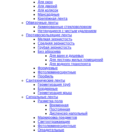
Для окон
Для дверей
Для колясок
Мансардные
Крепёжная лента
Обвязочные ленты
Армированные стекловолокном
Нетянущиеся с чистым удалением
Противоскользящие ленты
Мелкая зернистость
Средняя зернистость
Грубая зернистость
Без абразива
Для ванн и душевых
Для лестниц жилых помещений
Для водного транспорта
Формуемые
Фотолюминесцентные
Профиль
Сантехнические ленты
Герметизация труб
Бордюрные
Герметизация крыш
Сигнальные ленты
Разметка пола
Временная
Постоянная
Диспенсер напольный
Маркировка предметов
Светоотражающие
Фотолюминесцентные
Оградительные