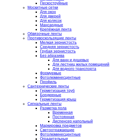
Пескоструйные
Москитные сетки
Для окон
Для дверей
Для колясок
Мансардные
Крепёжная лента
Обвязочные ленты
Противоскользящие ленты
Мелкая зернистость
Средняя зернистость
Грубая зернистость
Без абразива
Для ванн и душевых
Для лестниц жилых помещений
Для водного транспорта
Формуемые
Фотолюминесцентные
Профиль
Сантехнические ленты
Герметизация труб
Бордюрные
Герметизация крыш
Сигнальные ленты
Разметка пола
Временная
Постоянная
Диспенсер напольный
Маркировка предметов
Светоотражающие
Фотолюминесцентные
Оградительные