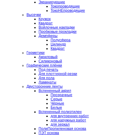
Экранирующие
Токопроводящие
ТокоНЕпроводящие
Высечки
Кружок
Квадрат
Войлочные накладки
Пробковые прокладки
Демпферы
Полусфера
Цилиндр
Квадрат
Герметики
Акриловый
Силиконовый
Графические плёнки
Под печать
Для плоттерной резки
Для пола
Ламинаты
Двусторонние ленты
Вспененный акрил
Прозрачные
Серые
Чёрные
Белые
Вспененный полиэтилен
для внутренних работ
для наружных работ
для зеркал
ПолиПропиленовая основа
ПЭТ основа