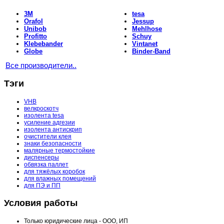
3M
tesa
Orafol
Jessup
Unibob
Mehlhose
Profitto
Schuy
Klebebander
Vintanet
Globe
Binder-Band
Все производители..
Тэги
VHB
велкроскотч
изолента tesa
усиление адгезии
изолента антискрип
очистители клея
знаки безопасности
малярные термостойкие
диспенсеры
обвязка паллет
для тяжёлых коробок
для влажных помещений
для ПЭ и ПП
Условия работы
Только юридические лица - ООО, ИП