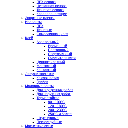
ПВХ основа
Нетканная основа
Тканевая основа
Клеепереносящие
Защитные пленки
Изоленты
ПВХ
Тканевые
Самослипающиеся
Клей
Аэрозольный
Временный
Постоянный
Сверхсильный
Очистители клея
Цианакрилатный
Монтажный
Контактный
Липучки-застёжки
Крючок-петля
Грибок
Малярные ленты
Для внутренних работ
Для наружных работ
Термостойкие
80 - 100°C
120 - 180°C
200 - 230°C
250°C и более
Штукатурные
Пескоструйные
Москитные сетки