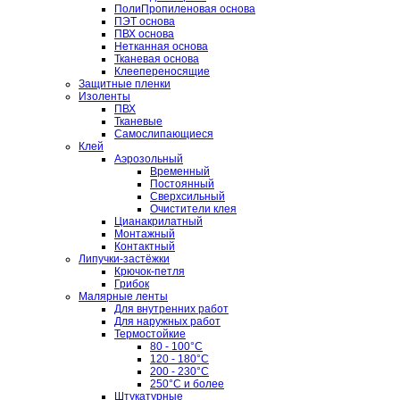
ПолиПропиленовая основа
ПЭТ основа
ПВХ основа
Нетканная основа
Тканевая основа
Клеепереносящие
Защитные пленки
Изоленты
ПВХ
Тканевые
Самослипающиеся
Клей
Аэрозольный
Временный
Постоянный
Сверхсильный
Очистители клея
Цианакрилатный
Монтажный
Контактный
Липучки-застёжки
Крючок-петля
Грибок
Малярные ленты
Для внутренних работ
Для наружных работ
Термостойкие
80 - 100°C
120 - 180°C
200 - 230°C
250°C и более
Штукатурные