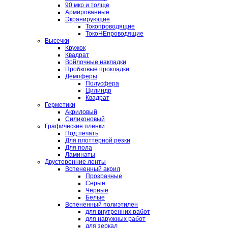
90 мкр и толще
Армированные
Экранирующие
Токопроводящие
ТокоНЕпроводящие
Высечки
Кружок
Квадрат
Войлочные накладки
Пробковые прокладки
Демпферы
Полусфера
Цилиндр
Квадрат
Герметики
Акриловый
Силиконовый
Графические плёнки
Под печать
Для плоттерной резки
Для пола
Ламинаты
Двусторонние ленты
Вспененный акрил
Прозрачные
Серые
Чёрные
Белые
Вспененный полиэтилен
для внутренних работ
для наружных работ
для зеркал