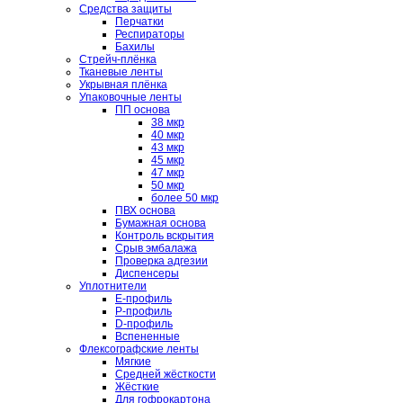
Средства защиты
Перчатки
Респираторы
Бахилы
Стрейч-плёнка
Тканевые ленты
Укрывная плёнка
Упаковочные ленты
ПП основа
38 мкр
40 мкр
43 мкр
45 мкр
47 мкр
50 мкр
более 50 мкр
ПВХ основа
Бумажная основа
Контроль вскрытия
Срыв эмбалажа
Проверка адгезии
Диспенсеры
Уплотнители
E-профиль
P-профиль
D-профиль
Вспененные
Флексографские ленты
Мягкие
Средней жёсткости
Жёсткие
Для гофрокартона