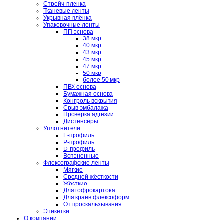
Стрейч-плёнка
Тканевые ленты
Укрывная плёнка
Упаковочные ленты
ПП основа
38 мкр
40 мкр
43 мкр
45 мкр
47 мкр
50 мкр
более 50 мкр
ПВХ основа
Бумажная основа
Контроль вскрытия
Срыв эмбалажа
Проверка адгезии
Диспенсеры
Уплотнители
E-профиль
P-профиль
D-профиль
Вспененные
Флексографские ленты
Мягкие
Средней жёсткости
Жёсткие
Для гофрокартона
Для краёв флексоформ
От проскальзывания
Этикетки
О компании