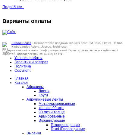
Подробнее..
Варианты оплаты
Липкая Лента
- мелкооптовая продажа клейких лент 3M, tesa, Orafol, Unibob,
Klebebander, Aviora, Jessup, Mehlhose.
Содержание сайта носит информационный характер и не является публичной
офертой, определяемой ст. 437(2) ГК РФ.
Условия работы
Гарантия и возврат
Политика
Copyright
Главная
Каталог
Абразивы
Листы
Круги
Алюминиевые ленты
Металлизированные
тоньше 90 мкр
90 мкр и толще
Армированные
Экранирующие
Токопроводящие
ТокоНЕпроводящие
Высечки