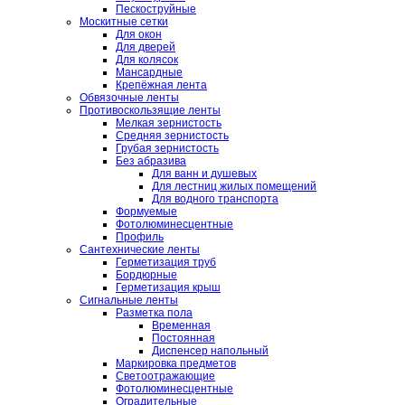
Пескоструйные
Москитные сетки
Для окон
Для дверей
Для колясок
Мансардные
Крепёжная лента
Обвязочные ленты
Противоскользящие ленты
Мелкая зернистость
Средняя зернистость
Грубая зернистость
Без абразива
Для ванн и душевых
Для лестниц жилых помещений
Для водного транспорта
Формуемые
Фотолюминесцентные
Профиль
Сантехнические ленты
Герметизация труб
Бордюрные
Герметизация крыш
Сигнальные ленты
Разметка пола
Временная
Постоянная
Диспенсер напольный
Маркировка предметов
Светоотражающие
Фотолюминесцентные
Оградительные