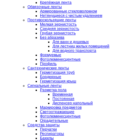
Крепёжная лента
Обвязочные ленты
Армированные стекловолокном
Нетянущиеся с чистым удалением
Противоскользящие ленты
Мелкая зернистость
Средняя зернистость
Грубая зернистость
Без абразива
Для ванн и душевых
Для лестниц жилых помещений
Для водного транспорта
Формуемые
Фотолюминесцентные
Профиль
Сантехнические ленты
Герметизация труб
Бордюрные
Герметизация крыш
Сигнальные ленты
Разметка пола
Временная
Постоянная
Диспенсер напольный
Маркировка предметов
Светоотражающие
Фотолюминесцентные
Оградительные
Средства защиты
Перчатки
Респираторы
Бахилы