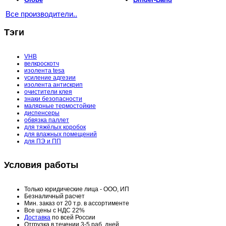
Все производители..
Тэги
VHB
велкроскотч
изолента tesa
усиление адгезии
изолента антискрип
очистители клея
знаки безопасности
малярные термостойкие
диспенсеры
обвязка паллет
для тяжёлых коробок
для влажных помещений
для ПЭ и ПП
Условия работы
Только юридические лица - ООО, ИП
Безналичный расчет
Мин. заказ от 20 т.р. в ассортименте
Все цены с НДС 22%
Доставка
по всей России
Отгрузка в течении 3-5 раб. дней