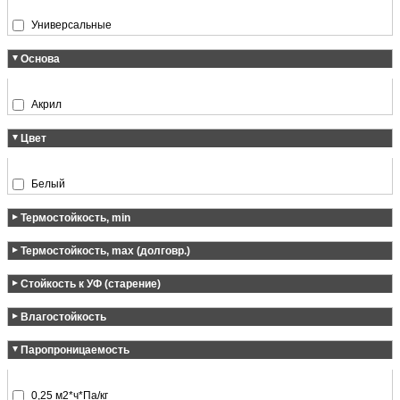
Универсальные
Основа
Акрил
Цвет
Белый
Термостойкость, min
Термостойкость, max (долговр.)
- 40 °C
Стойкость к УФ (старение)
+ 80 °C
Влагостойкость
Отлично
Паропроницаемость
Отлично
0,25 м2*ч*Па/кг