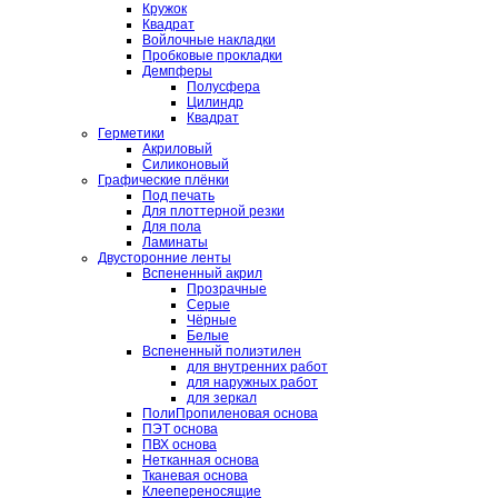
Кружок
Квадрат
Войлочные накладки
Пробковые прокладки
Демпферы
Полусфера
Цилиндр
Квадрат
Герметики
Акриловый
Силиконовый
Графические плёнки
Под печать
Для плоттерной резки
Для пола
Ламинаты
Двусторонние ленты
Вспененный акрил
Прозрачные
Серые
Чёрные
Белые
Вспененный полиэтилен
для внутренних работ
для наружных работ
для зеркал
ПолиПропиленовая основа
ПЭТ основа
ПВХ основа
Нетканная основа
Тканевая основа
Клеепереносящие