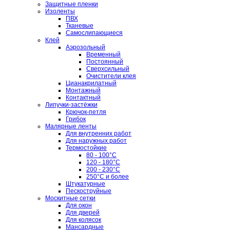
Защитные пленки
Изоленты
ПВХ
Тканевые
Самослипающиеся
Клей
Аэрозольный
Временный
Постоянный
Сверхсильный
Очистители клея
Цианакрилатный
Монтажный
Контактный
Липучки-застёжки
Крючок-петля
Грибок
Малярные ленты
Для внутренних работ
Для наружных работ
Термостойкие
80 - 100°C
120 - 180°C
200 - 230°C
250°C и более
Штукатурные
Пескоструйные
Москитные сетки
Для окон
Для дверей
Для колясок
Мансардные