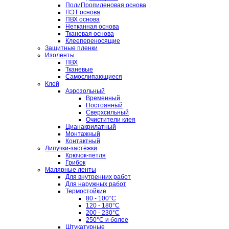
ПолиПропиленовая основа
ПЭТ основа
ПВХ основа
Нетканная основа
Тканевая основа
Клеепереносящие
Защитные пленки
Изоленты
ПВХ
Тканевые
Самослипающиеся
Клей
Аэрозольный
Временный
Постоянный
Сверхсильный
Очистители клея
Цианакрилатный
Монтажный
Контактный
Липучки-застёжки
Крючок-петля
Грибок
Малярные ленты
Для внутренних работ
Для наружных работ
Термостойкие
80 - 100°C
120 - 180°C
200 - 230°C
250°C и более
Штукатурные