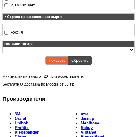
2,0 м2*ч*Па/кг
Страна происхождения сырья
Россия
Наличие товара
Показать
Сбросить
Минимальный заказ от
20 т.р.
в ассортименте.
Бесплатная доставка по Москве от
50 т.р.
Производители
3M
tesa
Orafol
Jessup
Unibob
Mehlhose
Profitto
Schuy
Klebebander
Vintanet
Globe
Binder-Band