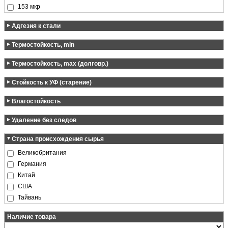
153 мкр
Адгезия к стали
1.5 Н/см²
Термостойкость, min
1.56 Н/см²
0 °C
1.6 Н/см²
Термостойкость, max (долговр.)
- 20 °C
1.8 Н/см²
+ 60 °C
Стойкость к УФ (старение)
2 Н/см²
+ 70 °C
2.1 Н/см²
Отлично
+ 80 °C
Влагостойкость
2.48 Н/см²
Отлично
3.2 Н/см²
Удаление без следов
Отлично
Страна происхождения сырья
Великобритания
Германия
Китай
США
Тайвань
Наличие товара