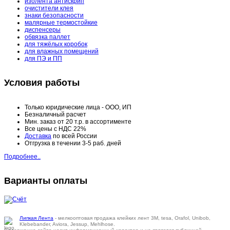
изолента антискрип
очистители клея
знаки безопасности
малярные термостойкие
диспенсеры
обвязка паллет
для тяжёлых коробок
для влажных помещений
для ПЭ и ПП
Условия работы
Только юридические лица - ООО, ИП
Безналичный расчет
Мин. заказ от 20 т.р. в ассортименте
Все цены с НДС 22%
Доставка
по всей России
Отгрузка в течении 3-5 раб. дней
Подробнее..
Варианты оплаты
Липкая Лента
- мелкооптовая продажа клейких лент 3M, tesa, Orafol, Unibob,
Klebebander, Aviora, Jessup, Mehlhose.