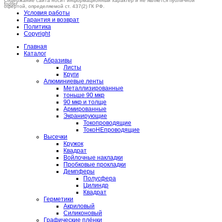
Содержание сайта носит информационный характер и не является публичной
офертой, определяемой ст. 437(2) ГК РФ.
Условия работы
Гарантия и возврат
Политика
Copyright
Главная
Каталог
Абразивы
Листы
Круги
Алюминиевые ленты
Металлизированные
тоньше 90 мкр
90 мкр и толще
Армированные
Экранирующие
Токопроводящие
ТокоНЕпроводящие
Высечки
Кружок
Квадрат
Войлочные накладки
Пробковые прокладки
Демпферы
Полусфера
Цилиндр
Квадрат
Герметики
Акриловый
Силиконовый
Графические плёнки