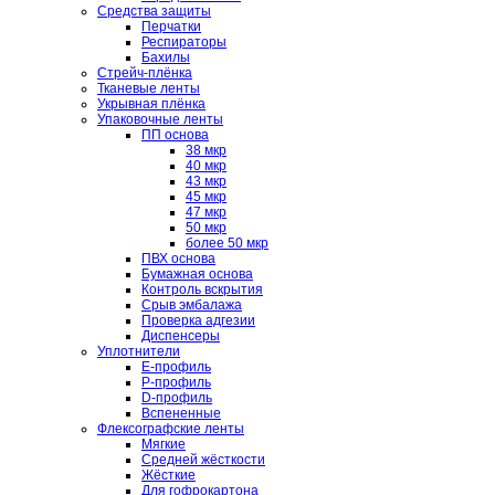
Средства защиты
Перчатки
Респираторы
Бахилы
Стрейч-плёнка
Тканевые ленты
Укрывная плёнка
Упаковочные ленты
ПП основа
38 мкр
40 мкр
43 мкр
45 мкр
47 мкр
50 мкр
более 50 мкр
ПВХ основа
Бумажная основа
Контроль вскрытия
Срыв эмбалажа
Проверка адгезии
Диспенсеры
Уплотнители
E-профиль
P-профиль
D-профиль
Вспененные
Флексографские ленты
Мягкие
Средней жёсткости
Жёсткие
Для гофрокартона