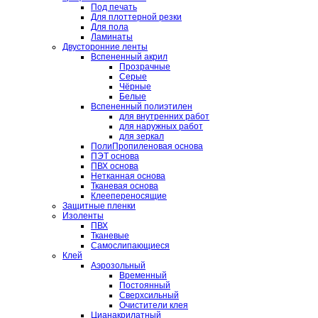
Под печать
Для плоттерной резки
Для пола
Ламинаты
Двусторонние ленты
Вспененный акрил
Прозрачные
Серые
Чёрные
Белые
Вспененный полиэтилен
для внутренних работ
для наружных работ
для зеркал
ПолиПропиленовая основа
ПЭТ основа
ПВХ основа
Нетканная основа
Тканевая основа
Клеепереносящие
Защитные пленки
Изоленты
ПВХ
Тканевые
Самослипающиеся
Клей
Аэрозольный
Временный
Постоянный
Сверхсильный
Очистители клея
Цианакрилатный