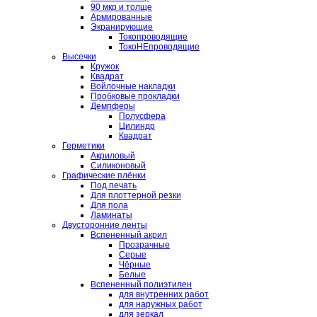
90 мкр и толще
Армированные
Экранирующие
Токопроводящие
ТокоНЕпроводящие
Высечки
Кружок
Квадрат
Войлочные накладки
Пробковые прокладки
Демпферы
Полусфера
Цилиндр
Квадрат
Герметики
Акриловый
Силиконовый
Графические плёнки
Под печать
Для плоттерной резки
Для пола
Ламинаты
Двусторонние ленты
Вспененный акрил
Прозрачные
Серые
Чёрные
Белые
Вспененный полиэтилен
для внутренних работ
для наружных работ
для зеркал