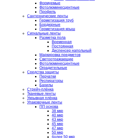
Формуемые
Фотолюминесцентные
Профиль
Сантехнические ленты
Герметизация труб
Бордюрные
Герметизация крыш
Сигнальные ленты
Разметка пола
Временная
Постоянная
Диспенсер напольный
Маркировка предметов
Светоотражающие
Фотолюминесцентные
Оградительные
Средства защиты
Перчатки
Респираторы
Бахилы
Стрейч-плёнка
Тканевые ленты
Укрывная плёнка
Упаковочные ленты
ПП основа
38 мкр
40 мкр
43 мкр
45 мкр
47 мкр
50 мкр
более 50 мкр