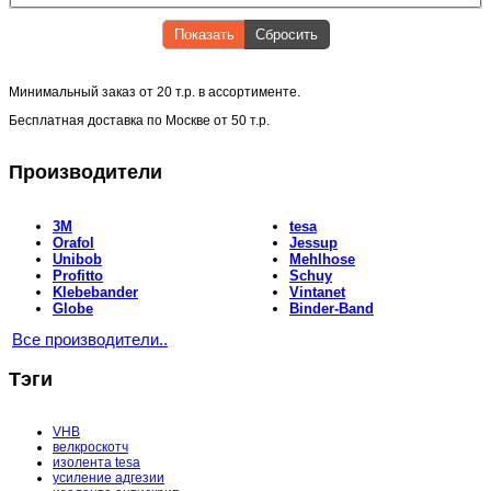
Показать
Сбросить
Минимальный заказ от
20 т.р.
в ассортименте.
Бесплатная доставка по Москве от
50 т.р.
Производители
3M
tesa
Orafol
Jessup
Unibob
Mehlhose
Profitto
Schuy
Klebebander
Vintanet
Globe
Binder-Band
Все производители..
Тэги
VHB
велкроскотч
изолента tesa
усиление адгезии