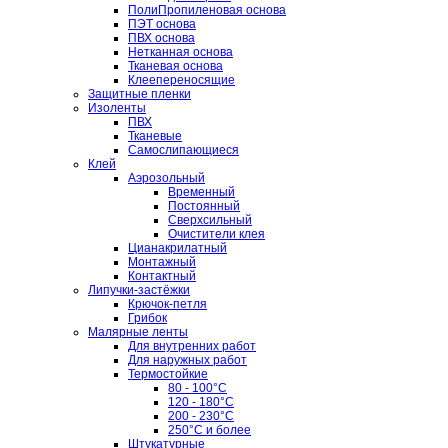
ПолиПропиленовая основа
ПЭТ основа
ПВХ основа
Нетканная основа
Тканевая основа
Клеепереносящие
Защитные пленки
Изоленты
ПВХ
Тканевые
Самослипающиеся
Клей
Аэрозольный
Временный
Постоянный
Сверхсильный
Очистители клея
Цианакрилатный
Монтажный
Контактный
Липучки-застёжки
Крючок-петля
Грибок
Малярные ленты
Для внутренних работ
Для наружных работ
Термостойкие
80 - 100°C
120 - 180°C
200 - 230°C
250°C и более
Штукатурные