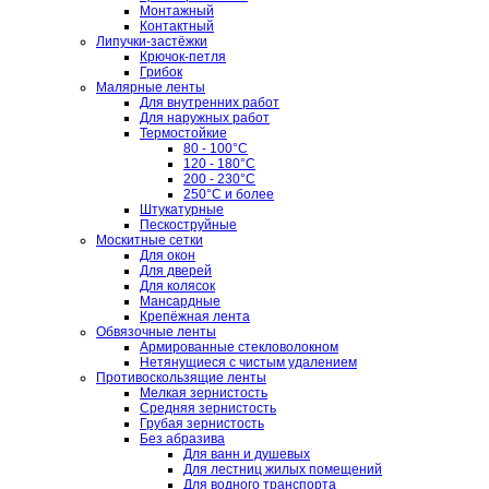
Монтажный
Контактный
Липучки-застёжки
Крючок-петля
Грибок
Малярные ленты
Для внутренних работ
Для наружных работ
Термостойкие
80 - 100°C
120 - 180°C
200 - 230°C
250°C и более
Штукатурные
Пескоструйные
Москитные сетки
Для окон
Для дверей
Для колясок
Мансардные
Крепёжная лента
Обвязочные ленты
Армированные стекловолокном
Нетянущиеся с чистым удалением
Противоскользящие ленты
Мелкая зернистость
Средняя зернистость
Грубая зернистость
Без абразива
Для ванн и душевых
Для лестниц жилых помещений
Для водного транспорта