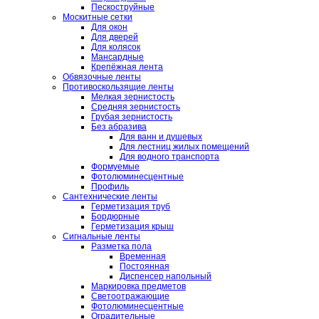
Пескоструйные
Москитные сетки
Для окон
Для дверей
Для колясок
Мансардные
Крепёжная лента
Обвязочные ленты
Противоскользящие ленты
Мелкая зернистость
Средняя зернистость
Грубая зернистость
Без абразива
Для ванн и душевых
Для лестниц жилых помещений
Для водного транспорта
Формуемые
Фотолюминесцентные
Профиль
Сантехнические ленты
Герметизация труб
Бордюрные
Герметизация крыш
Сигнальные ленты
Разметка пола
Временная
Постоянная
Диспенсер напольный
Маркировка предметов
Светоотражающие
Фотолюминесцентные
Оградительные