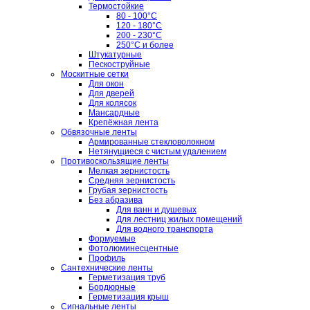
Термостойкие
80 - 100°C
120 - 180°C
200 - 230°C
250°C и более
Штукатурные
Пескоструйные
Москитные сетки
Для окон
Для дверей
Для колясок
Мансардные
Крепёжная лента
Обвязочные ленты
Армированные стекловолокном
Нетянущиеся с чистым удалением
Противоскользящие ленты
Мелкая зернистость
Средняя зернистость
Грубая зернистость
Без абразива
Для ванн и душевых
Для лестниц жилых помещений
Для водного транспорта
Формуемые
Фотолюминесцентные
Профиль
Сантехнические ленты
Герметизация труб
Бордюрные
Герметизация крыш
Сигнальные ленты