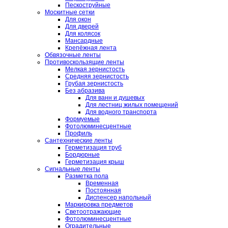
Пескоструйные
Москитные сетки
Для окон
Для дверей
Для колясок
Мансардные
Крепёжная лента
Обвязочные ленты
Противоскользящие ленты
Мелкая зернистость
Средняя зернистость
Грубая зернистость
Без абразива
Для ванн и душевых
Для лестниц жилых помещений
Для водного транспорта
Формуемые
Фотолюминесцентные
Профиль
Сантехнические ленты
Герметизация труб
Бордюрные
Герметизация крыш
Сигнальные ленты
Разметка пола
Временная
Постоянная
Диспенсер напольный
Маркировка предметов
Светоотражающие
Фотолюминесцентные
Оградительные