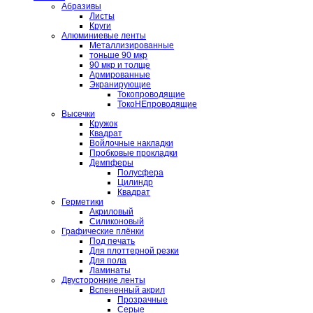
Абразивы
Листы
Круги
Алюминиевые ленты
Металлизированные
тоньше 90 мкр
90 мкр и толще
Армированные
Экранирующие
Токопроводящие
ТокоНЕпроводящие
Высечки
Кружок
Квадрат
Войлочные накладки
Пробковые прокладки
Демпферы
Полусфера
Цилиндр
Квадрат
Герметики
Акриловый
Силиконовый
Графические плёнки
Под печать
Для плоттерной резки
Для пола
Ламинаты
Двусторонние ленты
Вспененный акрил
Прозрачные
Серые