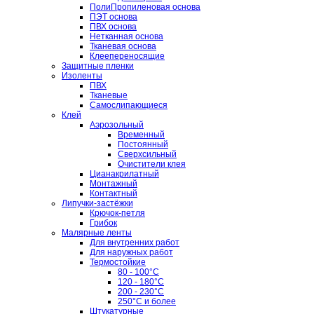
ПолиПропиленовая основа
ПЭТ основа
ПВХ основа
Нетканная основа
Тканевая основа
Клеепереносящие
Защитные пленки
Изоленты
ПВХ
Тканевые
Самослипающиеся
Клей
Аэрозольный
Временный
Постоянный
Сверхсильный
Очистители клея
Цианакрилатный
Монтажный
Контактный
Липучки-застёжки
Крючок-петля
Грибок
Малярные ленты
Для внутренних работ
Для наружных работ
Термостойкие
80 - 100°C
120 - 180°C
200 - 230°C
250°C и более
Штукатурные