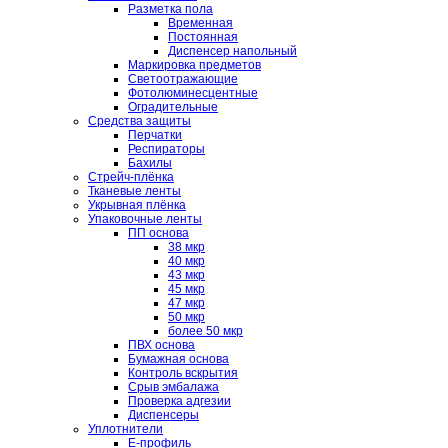
Разметка пола
Временная
Постоянная
Диспенсер напольный
Маркировка предметов
Светоотражающие
Фотолюминесцентные
Оградительные
Средства защиты
Перчатки
Респираторы
Бахилы
Стрейч-плёнка
Тканевые ленты
Укрывная плёнка
Упаковочные ленты
ПП основа
38 мкр
40 мкр
43 мкр
45 мкр
47 мкр
50 мкр
более 50 мкр
ПВХ основа
Бумажная основа
Контроль вскрытия
Срыв эмбалажа
Проверка адгезии
Диспенсеры
Уплотнители
E-профиль