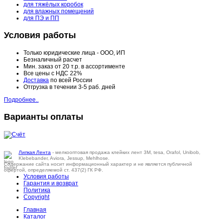
для тяжёлых коробок
для влажных помещений
для ПЭ и ПП
Условия работы
Только юридические лица - ООО, ИП
Безналичный расчет
Мин. заказ от 20 т.р. в ассортименте
Все цены с НДС 22%
Доставка
по всей России
Отгрузка в течении 3-5 раб. дней
Подробнее..
Варианты оплаты
Липкая Лента
- мелкооптовая продажа клейких лент 3M, tesa, Orafol, Unibob,
Klebebander, Aviora, Jessup, Mehlhose.
Содержание сайта носит информационный характер и не является публичной
офертой, определяемой ст. 437(2) ГК РФ.
Условия работы
Гарантия и возврат
Политика
Copyright
Главная
Каталог