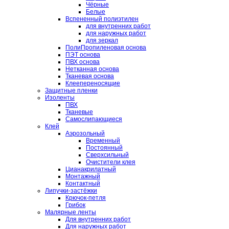
Чёрные
Белые
Вспененный полиэтилен
для внутренних работ
для наружных работ
для зеркал
ПолиПропиленовая основа
ПЭТ основа
ПВХ основа
Нетканная основа
Тканевая основа
Клеепереносящие
Защитные пленки
Изоленты
ПВХ
Тканевые
Самослипающиеся
Клей
Аэрозольный
Временный
Постоянный
Сверхсильный
Очистители клея
Цианакрилатный
Монтажный
Контактный
Липучки-застёжки
Крючок-петля
Грибок
Малярные ленты
Для внутренних работ
Для наружных работ