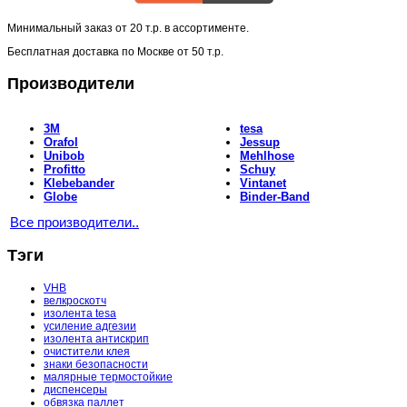
Минимальный заказ от
20 т.р.
в ассортименте.
Бесплатная доставка по Москве от
50 т.р.
Производители
3M
tesa
Orafol
Jessup
Unibob
Mehlhose
Profitto
Schuy
Klebebander
Vintanet
Globe
Binder-Band
Все производители..
Тэги
VHB
велкроскотч
изолента tesa
усиление адгезии
изолента антискрип
очистители клея
знаки безопасности
малярные термостойкие
диспенсеры
обвязка паллет