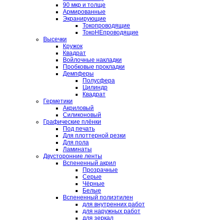
90 мкр и толще
Армированные
Экранирующие
Токопроводящие
ТокоНЕпроводящие
Высечки
Кружок
Квадрат
Войлочные накладки
Пробковые прокладки
Демпферы
Полусфера
Цилиндр
Квадрат
Герметики
Акриловый
Силиконовый
Графические плёнки
Под печать
Для плоттерной резки
Для пола
Ламинаты
Двусторонние ленты
Вспененный акрил
Прозрачные
Серые
Чёрные
Белые
Вспененный полиэтилен
для внутренних работ
для наружных работ
для зеркал