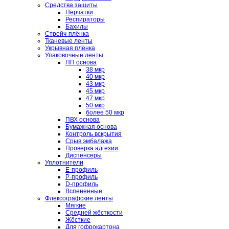
Средства защиты
Перчатки
Респираторы
Бахилы
Стрейч-плёнка
Тканевые ленты
Укрывная плёнка
Упаковочные ленты
ПП основа
38 мкр
40 мкр
43 мкр
45 мкр
47 мкр
50 мкр
более 50 мкр
ПВХ основа
Бумажная основа
Контроль вскрытия
Срыв эмбалажа
Проверка адгезии
Диспенсеры
Уплотнители
E-профиль
P-профиль
D-профиль
Вспененные
Флексографские ленты
Мягкие
Средней жёсткости
Жёсткие
Для гофрокартона