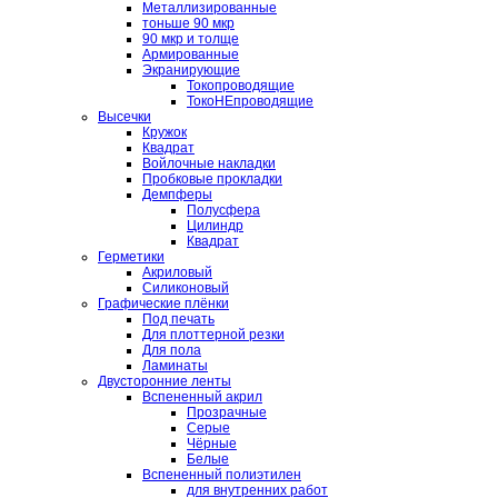
Металлизированные
тоньше 90 мкр
90 мкр и толще
Армированные
Экранирующие
Токопроводящие
ТокоНЕпроводящие
Высечки
Кружок
Квадрат
Войлочные накладки
Пробковые прокладки
Демпферы
Полусфера
Цилиндр
Квадрат
Герметики
Акриловый
Силиконовый
Графические плёнки
Под печать
Для плоттерной резки
Для пола
Ламинаты
Двусторонние ленты
Вспененный акрил
Прозрачные
Серые
Чёрные
Белые
Вспененный полиэтилен
для внутренних работ