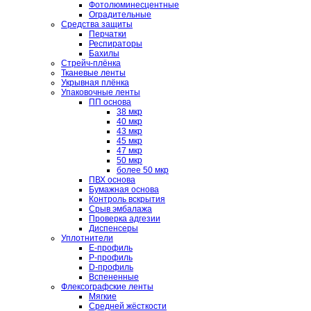
Фотолюминесцентные
Оградительные
Средства защиты
Перчатки
Респираторы
Бахилы
Стрейч-плёнка
Тканевые ленты
Укрывная плёнка
Упаковочные ленты
ПП основа
38 мкр
40 мкр
43 мкр
45 мкр
47 мкр
50 мкр
более 50 мкр
ПВХ основа
Бумажная основа
Контроль вскрытия
Срыв эмбалажа
Проверка адгезии
Диспенсеры
Уплотнители
E-профиль
P-профиль
D-профиль
Вспененные
Флексографские ленты
Мягкие
Средней жёсткости