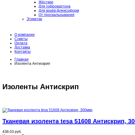
Жёсткие
Для гофрокартона
Для краёв флексоформ
От проскальзывания
Этикетки
О компании
Советы
Оплата
Доставка
Контакты
Главная
Изолента Антискрип
Изоленты Антискрип
Тканевая изолента tesa 51608 Антискрип, 3
438.03 руб.