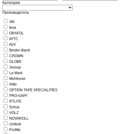
Категория
Производитель
3M
tesa
ORAFOL
AFTC
AVX
Binder-Band
CROWN
GLOBE
Jessup
Le Mark
Mehlhose
Nitto
OPTION TAPE SPECIALITIES
PRO-GAFF
RTLITE
Schuy
VOLZ
NOVAROLL
Unibob
Profitto