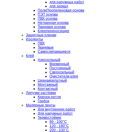
для наружных работ
для зеркал
ПолиПропиленовая основа
ПЭТ основа
ПВХ основа
Нетканная основа
Тканевая основа
Клеепереносящие
Защитные пленки
Изоленты
ПВХ
Тканевые
Самослипающиеся
Клей
Аэрозольный
Временный
Постоянный
Сверхсильный
Очистители клея
Цианакрилатный
Монтажный
Контактный
Липучки-застёжки
Крючок-петля
Грибок
Малярные ленты
Для внутренних работ
Для наружных работ
Термостойкие
80 - 100°C
120 - 180°C
200 - 230°C