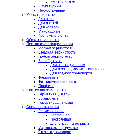
250°C и более
Штукатурные
Пескоструйные
Москитные сетки
Для окон
Для дверей
Для колясок
Мансардные
Крепёжная лента
Обвязочные ленты
Противоскользящие ленты
Мелкая зернистость
Средняя зернистость
Грубая зернистость
Без абразива
Для ванн и душевых
Для лестниц жилых помещений
Для водного транспорта
Формуемые
Фотолюминесцентные
Профиль
Сантехнические ленты
Герметизация труб
Бордюрные
Герметизация крыш
Сигнальные ленты
Разметка пола
Временная
Постоянная
Диспенсер напольный
Маркировка предметов
Светоотражающие